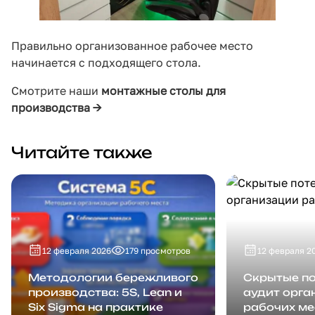
Правильно организованное рабочее место
начинается с подходящего стола.
Смотрите наши
монтажные столы для
производства →
Читайте также
12 февраля 2026
179 просмотров
12 февраля 2
Методологии бережливого
Скрытые по
производства: 5S, Lean и
аудит орга
Six Sigma на практике
рабочих ме