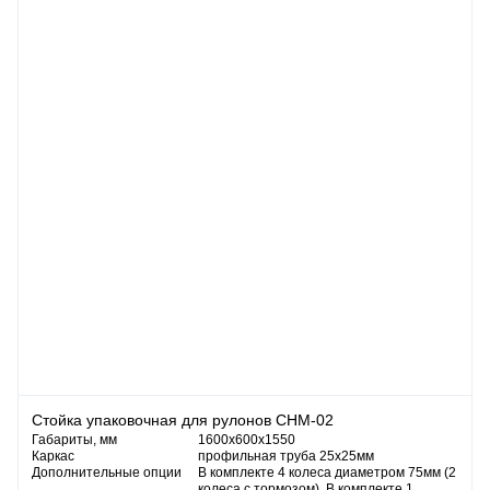
Стойка упаковочная для рулонов СНМ-02
Габариты, мм
1600х600х1550
Каркас
профильная труба 25х25мм
Дополнительные опции
В комплекте 4 колеса диаметром 75мм (2
колеса с тормозом). В комплекте 1