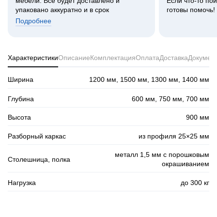
мебели. Все будет доставлено и
Если что-то пой
упаковано аккуратно и в срок
готовы помочь!
Подробнее
Характеристики
Описание
Комплектация
Оплата
Доставка
Докумен
Ширина
1200 мм, 1500 мм, 1300 мм, 1400 мм
Глубина
600 мм, 750 мм, 700 мм
Высота
900 мм
Разборный каркас
из профиля 25×25 мм
металл 1,5 мм с порошковым
Столешница, полка
окрашиванием
Нагрузка
до 300 кг